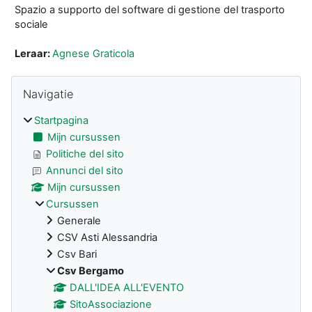
Spazio a supporto del software di gestione del trasporto
sociale
Leraar:
Agnese Graticola
Blokken
Navigatie overslaan
Navigatie
Startpagina
Mijn cursussen
Politiche del sito
Annunci del sito
Mijn cursussen
Cursussen
Generale
CSV Asti Alessandria
Csv Bari
Csv Bergamo
DALL'IDEA ALL'EVENTO
SitoAssociazione