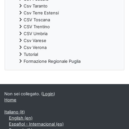
Csv Taranto
Csv Terre Estensi
CSV Toscana
CSV Trentino
CSV Umbria
Csv Varese
Csv Verona
Tutorial
Formazione Regionale Puglia
Blocchi supplementari
Non sei collegato. (
Login
)
Home
Italiano ‎(it)‎
English ‎(en)‎
Español - Internacional ‎(es)‎