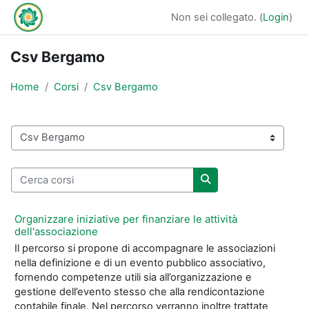
Vai al contenuto principale
Non sei collegato. (
Login
)
Csv Bergamo
Home
Corsi
Csv Bergamo
Categorie di corso
Cerca corsi
Cerca corsi
Organizzare iniziative per finanziare le attività
dell'associazione
Il percorso si propone di accompagnare le associazioni
nella definizione e di un evento pubblico associativo,
fornendo competenze utili sia all’organizzazione e
gestione dell’evento stesso che alla rendicontazione
contabile finale. Nel percorso verranno inoltre trattate