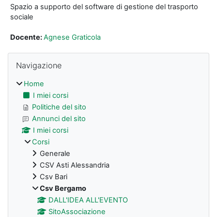
Spazio a supporto del software di gestione del trasporto
sociale
Docente:
Agnese Graticola
Blocchi
Salta Navigazione
Navigazione
Home
I miei corsi
Politiche del sito
Annunci del sito
I miei corsi
Corsi
Generale
CSV Asti Alessandria
Csv Bari
Csv Bergamo
DALL'IDEA ALL'EVENTO
SitoAssociazione