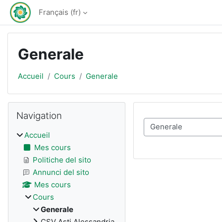
Passer au contenu principal
Français ‎(fr)‎
Generale
Accueil
Cours
Generale
Blocs
Passer Navigation
Navigation
Catégories de cours
Accueil
Mes cours
Politiche del sito
Annunci del sito
Mes cours
Cours
Generale
CSV Asti Alessandria