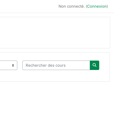
Non connecté. (
Connexion
)
Rechercher des cours
Recherche