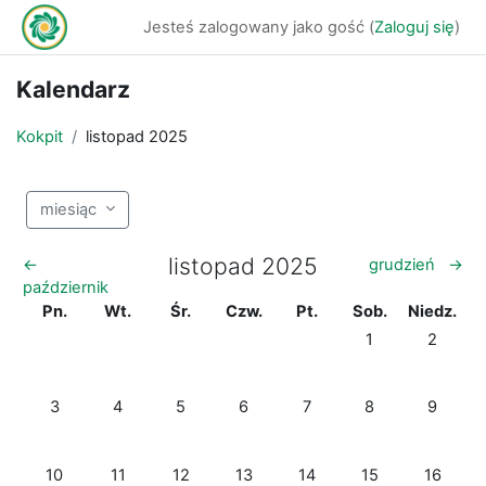
Przejdź do głównej zawartości
Jesteś zalogowany jako gość (
Zaloguj się
)
Kalendarz
Kokpit
listopad 2025
miesiąc
listopad 2025
←
grudzień
→
październik
Poniedziałek
Wtorek
Środa
Czwartek
Piątek
Sobota
Niedziela
Pn.
Wt.
Śr.
Czw.
Pt.
Sob.
Niedz.
Brak wydarzeń, so
Brak wyda
1
2
Brak wydarzeń, poniedziałek, 3 listopada
Brak wydarzeń, wtorek, 4 listopada
Brak wydarzeń, środa, 5 listopada
Brak wydarzeń, czwartek, 6 listop
Brak wydarzeń, piątek, 7 l
Brak wydarzeń, so
Brak wyda
3
4
5
6
7
8
9
Brak wydarzeń, poniedziałek, 10 listopada
Brak wydarzeń, wtorek, 11 listopada
Brak wydarzeń, środa, 12 listopada
Brak wydarzeń, czwartek, 13 listo
Brak wydarzeń, piątek, 14 
Brak wydarzeń, so
Brak wyda
10
11
12
13
14
15
16