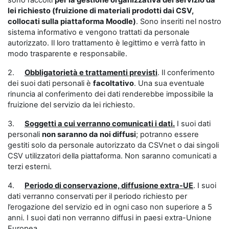
sono raccolti
per la gestione organizzativa del servizio da
lei richiesto (fruizione di materiali prodotti dai CSV,
collocati sulla piattaforma Moodle)
. Sono inseriti nel nostro
sistema informativo e vengono trattati da personale
autorizzato. Il loro trattamento è legittimo e verrà fatto in
modo trasparente e responsabile.
2.
Obbligatorietà e trattamenti previsti
. Il conferimento
dei suoi dati personali è
facoltativo
. Una sua eventuale
rinuncia al conferimento dei dati renderebbe impossibile la
fruizione del servizio da lei richiesto.
3.
Soggetti a cui verranno comunicati i dati.
I suoi dati
personali
non saranno da noi diffusi
; potranno essere
gestiti solo da personale autorizzato da CSVnet o dai singoli
CSV utilizzatori della piattaforma. Non saranno comunicati a
terzi esterni.
4.
Periodo di conservazione, diffusione extra-UE
. I suoi
dati verranno conservati per il periodo richiesto per
l’erogazione del servizio ed in ogni caso non superiore a 5
anni. I suoi dati non verranno diffusi in paesi extra-Unione
Europea.