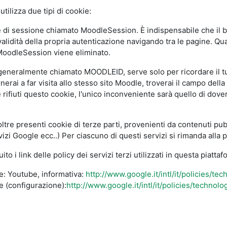
tilizza due tipi di cookie:
e di sessione chiamato MoodleSession. È indispensabile che il b
 validità della propria autenticazione navigando tra le pagine. Qu
 MoodleSession viene eliminato.
 generalmente chiamato MOODLEID, serve solo per ricordare il t
erai a far visita allo stesso sito Moodle, troverai il campo dell
 rifiuti questo cookie, l'unico inconveniente sarà quello di dov
re presenti cookie di terze parti, provenienti da contenuti pubbl
izi Google ecc..) Per ciascuno di questi servizi si rimanda alla 
to i link delle policy dei servizi terzi utilizzati in questa piattaf
e: Youtube, informativa:
http://www.google.it/intl/it/policies/te
e (configurazione):
http://www.google.it/intl/it/policies/technol