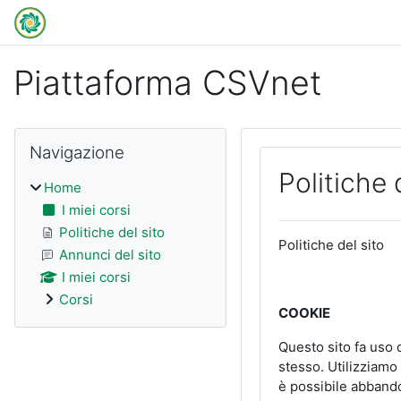
Vai al contenuto principale
Piattaforma CSVnet
Blocchi
Salta Navigazione
Navigazione
Politiche 
Home
I miei corsi
Politiche del sito
Politiche del sito
Annunci del sito
I miei corsi
Corsi
COOKIE
Questo sito fa uso d
stesso. Utilizziamo 
è possibile abbando